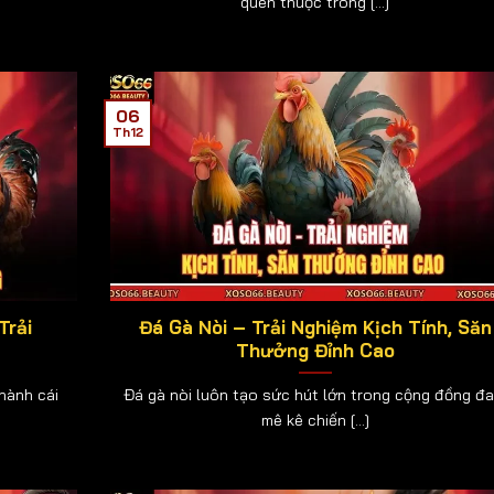
quen thuộc trong [...]
06
Th12
Trải
Đá Gà Nòi – Trải Nghiệm Kịch Tính, Săn
Thưởng Đỉnh Cao
hành cái
Đá gà nòi luôn tạo sức hút lớn trong cộng đồng đ
mê kê chiến [...]