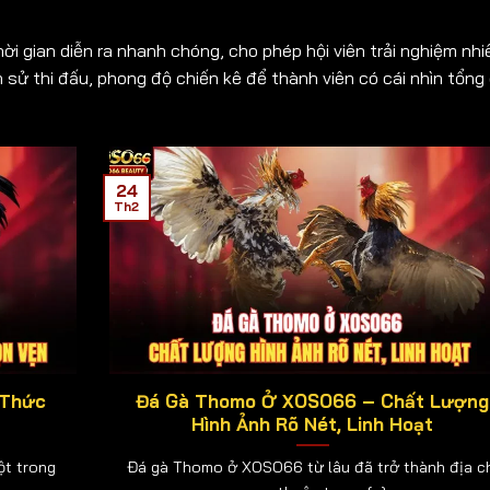
gian diễn ra nhanh chóng, cho phép hội viên trải nghiệm nhi
 sử thi đấu, phong độ chiến kê để thành viên có cái nhìn tổng
24
Th2
 Thức
Đá Gà Thomo Ở XOSO66 – Chất Lượng
Hình Ảnh Rõ Nét, Linh Hoạt
t trong
Đá gà Thomo ở XOSO66 từ lâu đã trở thành địa c