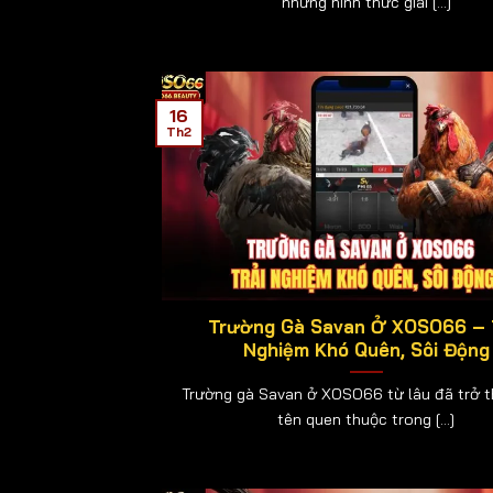
những hình thức giải [...]
16
Th2
Trường Gà Savan Ở XOSO66 – 
Nghiệm Khó Quên, Sôi Động
Trường gà Savan ở XOSO66 từ lâu đã trở t
tên quen thuộc trong [...]