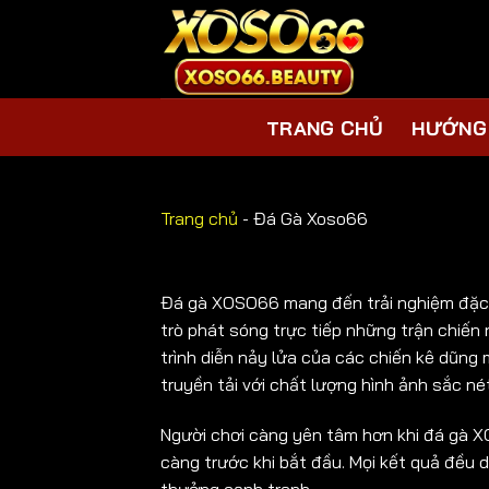
Bỏ
qua
nội
dung
TRANG CHỦ
HƯỚNG
Trang chủ
-
Đá Gà Xoso66
Đá gà XOSO66 mang đến trải nghiệm đặc s
trò phát sóng trực tiếp những trận chiế
trình diễn nảy lửa của các chiến kê dũng 
truyền tải với chất lượng hình ảnh sắc né
Người chơi càng yên tâm hơn khi đá gà X
càng trước khi bắt đầu. Mọi kết quả đều 
thưởng cạnh tranh.