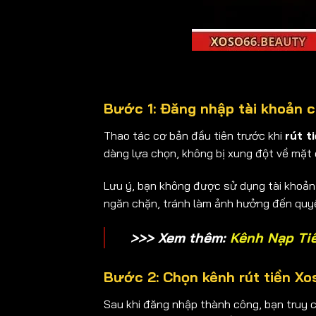
Bước 1: Đăng nhập tài khoản 
Thao tác cơ bản đầu tiên trước khi
rút t
dàng lựa chọn, không bị xung đột về mặt 
Lưu ý, bạn không được sử dụng tài khoản 
ngăn chặn, tránh làm ảnh hưởng đến quyền
>>> Xem thêm:
Kênh Nạp Ti
Bước 2: Chọn kênh rút tiền Xo
Sau khi đăng nhập thành công, bạn truy