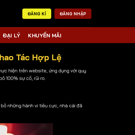
ĐĂNG KÍ
ĐĂNG NHẬP
ĐẠI LÝ
KHUYẾN MÃI
Thao Tác Hợp Lệ
thực hiện trên website, ứng dụng với quy
bỏ 100% sự cố, rủi ro.
 bỏ những hành vi tiêu cực, nhà cái đã