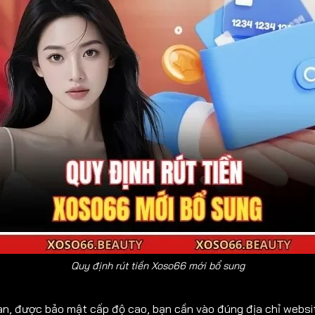
Quy định rút tiền Xoso66 mới bổ sung
n, được bảo mật cấp độ cao, bạn cần vào đúng địa chỉ websit