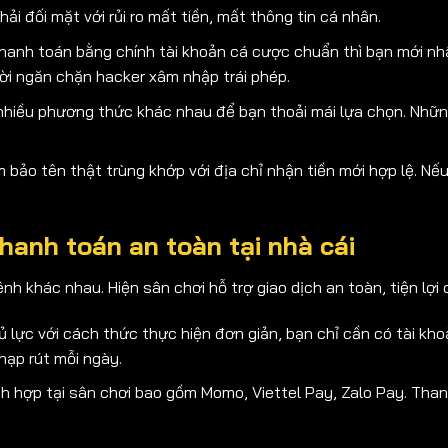
ải đối mặt với rủi ro mất tiền, mất thông tin cá nhân.
i thanh toán bằng chính tài khoản cá cược chuẩn thì bạn mới n
hời ngăn chặn hacker xâm nhập trái phép.
p nhiều phương thức khác nhau để bạn thoải mái lựa chọn. Nh
m bảo tên thật trùng khớp với địa chỉ nhận tiền mới hợp lệ. 
anh toán an toàn tại nhà cái
nh khác nhau. Hiện sân chơi hỗ trợ giao dịch an toàn, tiện lợ
 lực với cách thức thực hiện đơn giản, bạn chỉ cần có tài kho
nạp rút mỗi ngày.
ích hợp tại sân chơi bao gồm Momo, Viettel Pay, Zalo Pay. Th