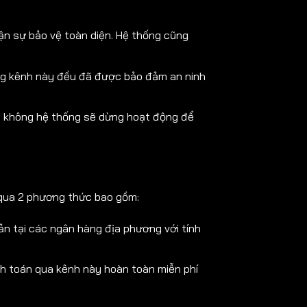
hận sự bảo vệ toàn diện. Hệ thống cũng
ững kênh này đều đã được bảo đảm an ninh
Nếu không hệ thống sẽ dừng hoạt động để
i qua 2 phương thức bao gồm:
ản tại các ngân hàng địa phương với tính
anh toán qua kênh này hoàn toàn miễn phí