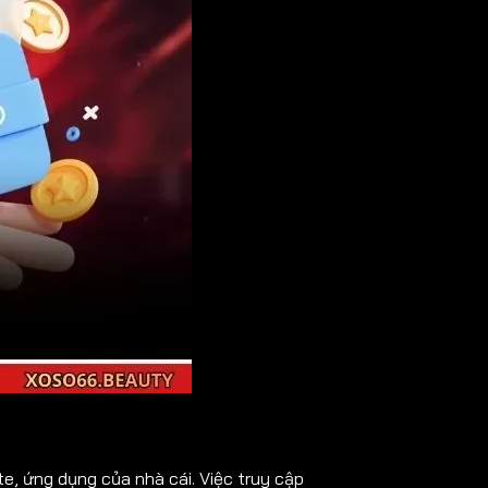
e, ứng dụng của nhà cái. Việc truy cập