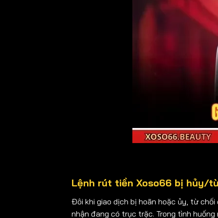
Lệnh rút tiền Xoso66 bị hủy/từ
Đôi khi giao dịch bị hoãn hoặc ủy, từ chố
nhận đang có trục trặc. Trong tình huống 