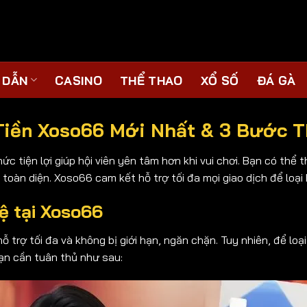
 DẪN
CASINO
THỂ THAO
XỔ SỐ
ĐÁ GÀ
Tiền Xoso66 Mới Nhất & 3 Bước 
 tiện lợi giúp hội viên yên tâm hơn khi vui chơi. Bạn có thể 
toàn diện. Xoso66 cam kết hỗ trợ tối đa mọi giao dịch để loại 
lệ tại Xoso66
 trợ tối đa và không bị giới hạn, ngăn chặn. Tuy nhiên, để loại
bạn cần tuân thủ như sau: