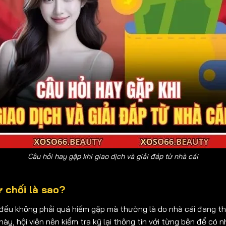
Câu hỏi hay gặp khi giao dịch và giải đáp từ nhà cái
 chối là sao?
i đều không phải quá hiếm gặp mà thường là do nhà cái đang th
này, hội viên nên kiểm tra kỹ lại thông tin với từng bên để có