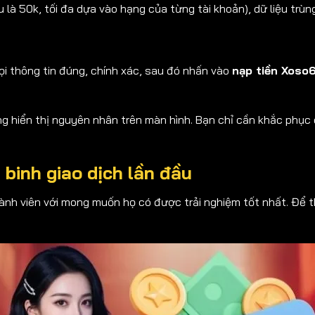
là 50k, tối đa dựa vào hạng của từng tài khoản), dữ liệu trùng
i thông tin đúng, chính xác, sau đó nhấn vào
nạp tiền Xoso
g hiển thị nguyên nhân trên màn hình. Bạn chỉ cần khắc phục 
 binh giao dịch lần đầu
hành viên với mong muốn họ có được trải nghiệm tốt nhất. Để t