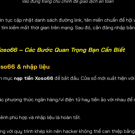
Vào đúng trang chủ chính để giao dịch an toàn
n tục cập nhật danh sách đường link, tên miền chuẩn để hội vi
ng tìm kiếm mất thời gian trên mạng. Sau đó, cần đăng nhập bằ
oso66 – Các Bước Quan Trọng Bạn Cần Biết
so66 & nhập liệu
ọn mục
nạp tiền Xoso66
để bắt đầu. Cửa sổ mới xuất hiện vớ
 các phương thức ngân hàng/ví điện tử hay tiền ảo với nhau để 
kênh phù hợp và nhập liệu là hoàn tất.
 với quy trình khép kín nên hacker không thể can thiệp bằng