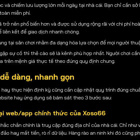
c và chiếm lưu lượng lớn mỗi ngày tại nhà cái. Bạn chỉ cần s
toàn miễn phí.
ã trở nên phổ biến hơn và được sử dụng rộng rãi với chi phí h
 liên kết để giao dịch nhanh chóng.
ụng tại sân chơi nhằm đa dạng hóa lựa chọn để mọi người thuậ
ặp sự cố thì thẻ cào sẽ là kênh phù hợp nhất. Người chơi cần
a trên mệnh giá thực tế theo đúng quy định chung.
 dễ dàng, nhanh gọn
6
hay thực hiện định kỳ cũng cần cập nhật quy trình đúng chuẩn
 website hay ứng dụng sẽ bám sát theo 3 bước sau:
tại web/app chính thức của Xoso66
ắc chắn chính là truy cập đúng địa chỉ của nhà cái. Chỉ như v
 đảo hay mất tiền, rò rỉ dữ liệu. Hàng rào an ninh khi đó cũng