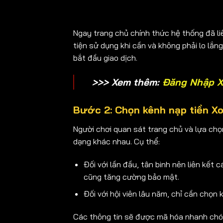
Ngay trang chủ chính thức hệ thống đã liê
tiện sử dụng khi cần và không phải lo lắ
bắt đầu giao dịch.
>>> Xem thêm:
Đăng Nhập X
Bước 2: Chọn kênh nạp tiền Xo
Người chơi quan sát trang chủ và lựa ch
dạng khác nhau. Cụ thể:
Đối với lần đầu, tân binh nên liên kết
cũng tăng cường bảo mật.
Đối với hội viên lâu năm, chỉ cần chọn 
Các thông tin sẽ được mã hóa nhanh chóng