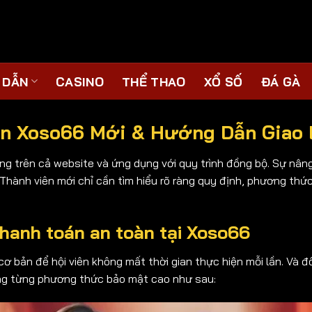
 DẪN
CASINO
THỂ THAO
XỔ SỐ
ĐÁ GÀ
n Xoso66 Mới & Hướng Dẫn Giao 
ng trên cả website và ứng dụng với quy trình đồng bộ. Sự nâng
. Thành viên mới chỉ cần tìm hiểu rõ ràng quy định, phương thứ
hanh toán an toàn tại Xoso66
cơ bản để hội viên không mất thời gian thực hiện mỗi lần. Và đố
ạng từng phương thức bảo mật cao như sau: