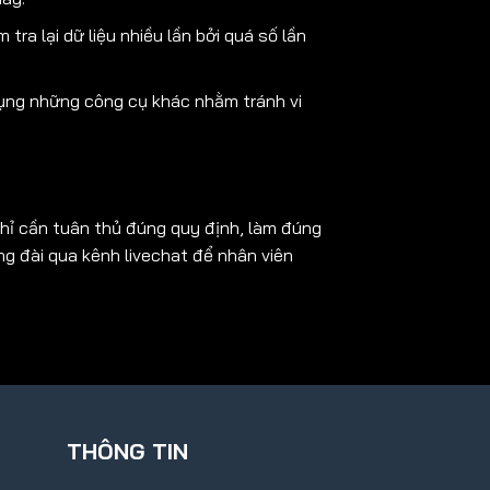
tra lại dữ liệu nhiều lần bởi quá số lần
 dụng những công cụ khác nhằm tránh vi
chỉ cần tuân thủ đúng quy định, làm đúng
ng đài qua kênh livechat để nhân viên
THÔNG TIN