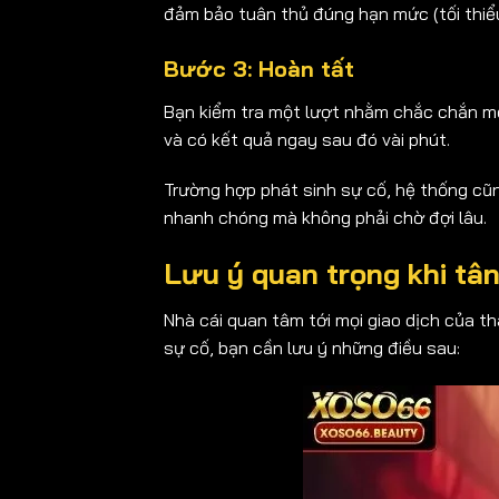
đảm bảo tuân thủ đúng hạn mức (tối thiểu 
Bước 3: Hoàn tất
Bạn kiểm tra một lượt nhằm chắc chắn mọ
và có kết quả ngay sau đó vài phút.
Trường hợp phát sinh sự cố, hệ thống cũn
nhanh chóng mà không phải chờ đợi lâu.
Lưu ý quan trọng khi tân
Nhà cái quan tâm tới mọi giao dịch của t
sự cố, bạn cần lưu ý những điều sau: