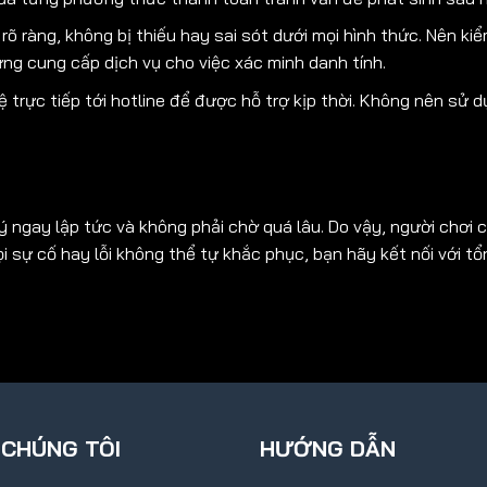
õ ràng, không bị thiếu hay sai sót dưới mọi hình thức. Nên kiểm 
ng cung cấp dịch vụ cho việc xác minh danh tính.
hệ trực tiếp tới hotline để được hỗ trợ kịp thời. Không nên sử
 ngay lập tức và không phải chờ quá lâu. Do vậy, người chơi 
 sự cố hay lỗi không thể tự khắc phục, bạn hãy kết nối với tổ
 CHÚNG TÔI
HƯỚNG DẪN