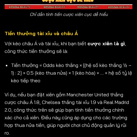
Chỉ dẫn tính tiền cược xiên cực dễ hiểu
Tiền thưởng tài xỉu và châu Á
Với kèo châu Á và tài xỉu, khi bạn biết
cược xiên là gì
,
công thức tiền thưởng sẽ là:
Tiền thưởng = Odds kèo thắng × [(hệ số kèo thắng ½ –
1) : 2] × 0.5 (kèo thua nửa) × 1 (kèo hòa) × … × hệ số tỷ lệ
kèo tiếp theo
Ví dụ, nếu bạn đặt xiên gồm Manchester United thắng
cược châu Á 1.8, Chelsea thắng tài xỉu 1.9 và Real Madrid
2.0, công thức trên sẽ giúp bạn tính tiền thưởng chính
xác cho cả xiên. Điều này cũng áp dụng cho các trường
hợp thua nửa tiền, giúp người chơi chủ động quản lý rủi
ro.