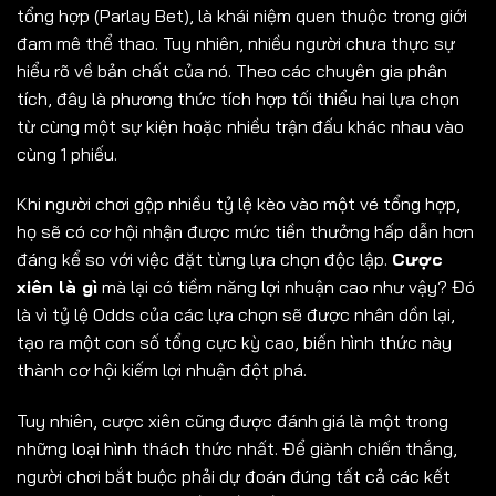
tổng hợp (Parlay Bet), là khái niệm quen thuộc trong giới
đam mê thể thao. Tuy nhiên, nhiều người chưa thực sự
hiểu rõ về bản chất của nó. Theo các chuyên gia phân
tích, đây là phương thức tích hợp tối thiểu hai lựa chọn
từ cùng một sự kiện hoặc nhiều trận đấu khác nhau vào
cùng 1 phiếu.
Khi người chơi gộp nhiều tỷ lệ kèo vào một vé tổng hợp,
họ sẽ có cơ hội nhận được mức tiền thưởng hấp dẫn hơn
đáng kể so với việc đặt từng lựa chọn độc lập.
Cược
xiên là gì
mà lại có tiềm năng lợi nhuận cao như vậy? Đó
là vì tỷ lệ Odds của các lựa chọn sẽ được nhân dồn lại,
tạo ra một con số tổng cực kỳ cao, biến hình thức này
thành cơ hội kiếm lợi nhuận đột phá.
Tuy nhiên, cược xiên cũng được đánh giá là một trong
những loại hình thách thức nhất. Để giành chiến thắng,
người chơi bắt buộc phải dự đoán đúng tất cả các kết