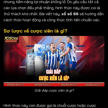
nhưng tiềm năng lợi nhuận khổng lồ. Do yêu cầu tất cả
các lựa chọn đều phải thắng, hình thức này được coi là
thử thách khó nhất. Bài viết này,
xổ số 66
sẽ hướng dẫn
cách thức hoạt động và công thức tính tiền chuẩn xác.
Sơ lược về cược xiên là gì?
Giải đáp cược xiên là gì?
Hình thức này còn được gọi là chuỗi cược hoặc cược