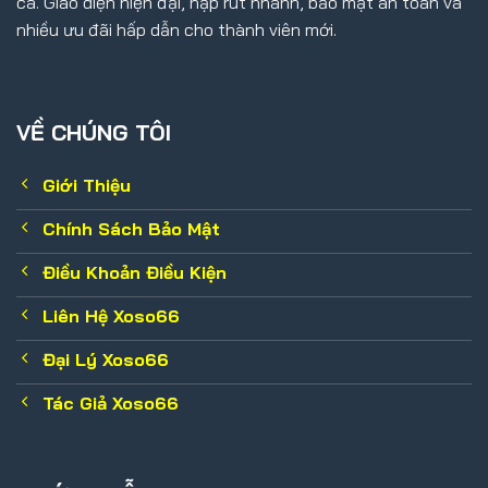
cá. Giao diện hiện đại, nạp rút nhanh, bảo mật an toàn và
nhiều ưu đãi hấp dẫn cho thành viên mới.
VỀ CHÚNG TÔI
Giới Thiệu
Chính Sách Bảo Mật
Điều Khoản Điều Kiện
Liên Hệ Xoso66
Đại Lý Xoso66
Tác Giả Xoso66