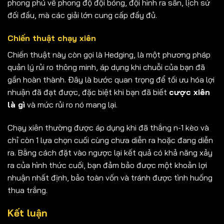
phong phú về phong độ đội bóng, đội hình ra sân, lịch sử
đối đầu, mà các giải lớn cung cấp đầy đủ.
Chiến thuật chạy xiên
Chiến thuật này còn gọi là Hedging, là một phương pháp
quản lý rủi ro thông minh, áp dụng khi chuỗi của bạn đã
gần hoàn thành. Đây là bước quan trọng để tối ưu hóa lợi
nhuận đã đạt được, đặc biệt khi bạn đã biết
cược xiên
là gì
và mức rủi ro nó mang lại.
Chạy xiên thường được áp dụng khi đã thắng n-1 kèo và
chỉ còn 1 lựa chọn cuối cùng chưa diễn ra hoặc đang diễn
ra. Bằng cách đặt vào ngược lại kết quả có khả năng xảy
ra của hình thức cuối, bạn đảm bảo được một khoản lợi
nhuận nhất định, bảo toàn vốn và tránh được tình huống
thua trắng.
Kết luận