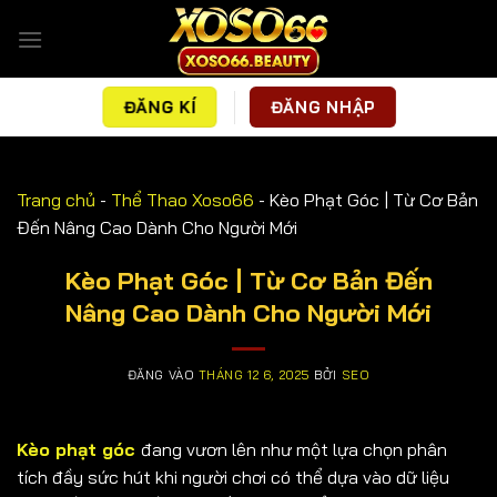
Bỏ
qua
nội
dung
ĐĂNG KÍ
ĐĂNG NHẬP
Trang chủ
-
Thể Thao Xoso66
-
Kèo Phạt Góc | Từ Cơ Bản
Đến Nâng Cao Dành Cho Người Mới
Kèo Phạt Góc | Từ Cơ Bản Đến
Nâng Cao Dành Cho Người Mới
ĐĂNG VÀO
THÁNG 12 6, 2025
BỞI
SEO
Kèo phạt góc
đang vươn lên như một lựa chọn phân
tích đầy sức hút khi người chơi có thể dựa vào dữ liệu