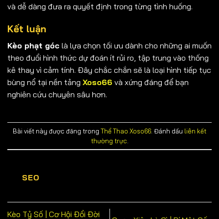
và dễ dàng đưa ra quyết định trong từng tình huống.
Kết luận
Kèo phạt góc
là lựa chọn tối ưu dành cho những ai muốn
theo đuổi hình thức dự đoán ít rủi ro, tập trung vào thống
kê thay vì cảm tính. Đây chắc chắn sẽ là loại hình tiếp tục
bùng nổ tại nền tảng
Xoso66
và xứng đáng để bạn
nghiên cứu chuyên sâu hơn.
Bài viết này được đăng trong
Thể Thao Xoso66
. Đánh dấu
liên kết
thường trực
.
SEO
Kèo Tỷ Số | Cơ Hội Đổi Đời