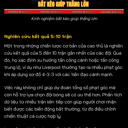
Kinh nghiệm bắt kèo giúp thắng lớn
Nghiên cứu kết quả 5-10 trận
Một trong những chiến lược cơ bản của cao thủ là nghiên
cứu kết quả của 5 đến 10 trận gần nhất của các đội. Qua
đó, họ xác định xu hướng tấn công cánh hoặc tấn công
trung lộ, ví dụ như Liverpool thường tạo ra nhiều phạt góc
khi áp dụng sơ đồ 4-3-3 với các tiền đạo cánh mạnh.
Việc này không chỉ giúp dự đoán tổng số phạt góc mà
còn hỗ trợ lựa chọn đội bóng sẽ có ưu thế hơn. Phân tích
dữ liệu từ nhiều trận liên tiếp còn giúp người chơi nhận
biết được các biến động bất thường, từ đó điều chỉnh
chiến thuật cá cược hợp lý.