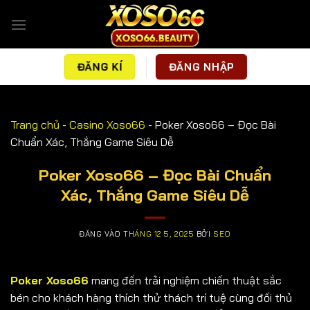
Bỏ
qua
nội
dung
ĐĂNG KÍ
ĐĂNG NHẬP
Trang chủ
-
Casino Xoso66
-
Poker Xoso66 – Đọc Bài
Chuẩn Xác, Thắng Game Siêu Dễ
Poker Xoso66 – Đọc Bài Chuẩn
Xác, Thắng Game Siêu Dễ
ĐĂNG VÀO
THÁNG 12 5, 2025
BỞI
SEO
Poker Xoso66
mang đến trải nghiệm chiến thuật sắc
bén cho khách hàng thích thử thách trí tuệ cùng đối thủ