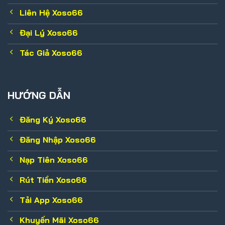
Liên Hệ Xoso66
Đại Lý Xoso66
Tác Giả Xoso66
HƯỚNG DẪN
Đăng Ký Xoso66
Đăng Nhập Xoso66
Nạp Tiên Xoso66
Rút Tiền Xoso66
Tải App Xoso66
Khuyến Mãi Xoso66