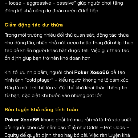
– loose – aggressive – passive” giúp người chơi tăng
đáng kể khả năng dự đoán nước đi kế tiếp.
Giảm động tác dư thừa
Trong môi trường nhiều đối thủ quan sát, động tác thừa
như dừng lâu, nhấp nhả nút cược hoặc thay đổi nhịp thao
tác dễ khiến người khác bắt được tell. Việc giữ thao tác
ổn định giúp bạn trở nên khó đoán hơn.
Khi tối ưu nhịp bấm, người chơi
Poker Xoso66
dễ tạo
hình ảnh “cold player” – kiểu người không hé lộ cảm xúc.
Đây là một lợi thế lớn vì đối thủ khó khai thác thông tin
từ bạn, đặc biệt khi bước vào những pot lớn.
Rèn luyện khả năng tính toán
Poker Xoso66
không phải trò may rủi mà là trò xác suất
bởi người chơi cần nắm các tỉ lệ như Odds – Pot Odds –
Equity để quyết định theo hay bỏ bài. Việc rèn luyện khả