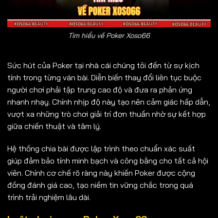
Tìm hiểu về Poker Xoso66
Sức hút của Poker tại nhà cái chúng tôi đến từ sự kịch
tính trong từng ván bài. Diễn biến thay đổi liên tục buộc
người chơi phải tập trung cao độ và đưa ra phản ứng
nhanh nhạy. Chính nhịp độ này tạo nên cảm giác hấp dẫn,
vượt xa những trò chơi giải trí đơn thuần nhờ sự kết hợp
giữa chiến thuật và tâm lý.
Hệ thống chia bài được lập trình theo chuẩn xác suất
giúp đảm bảo tính minh bạch và công bằng cho tất cả hội
viên. Chính cơ chế rõ ràng này khiến Poker được cộng
đồng đánh giá cao, tạo niềm tin vững chắc trong quá
trình trải nghiệm lâu dài.