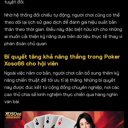
tuyệt đối.
Nhờ hệ thống đối chiếu tự động, người chơi cũng có thể
theo dõi lại lịch sử giao dịch để đánh giá hiệu suất bản
thân theo thời gian. Điều này đặc biệt hữu ích cho những
ai muốn cải thiện kỹ năng dựa trên dữ liệu thực tế thay vì
phán đoán chủ quan.
Bí quyết tăng khả năng thắng trong Poker
Xoso66 cho hội viên
Ngoài việc nắm cơ bản, người chơi cần bổ sung thêm kỹ
năng chiến thuật để tối ưu tỉ lệ thắng. Những bí quyết
này được đúc kết từ cộng đồng chuyên nghiệp, nơi các
cao thủ chia sẻ kinh nghiệm thực chiến qua hàng nghìn
ván bài.