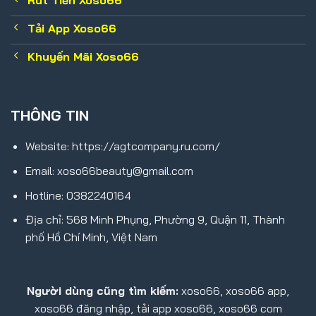
Tải App Xoso66
Khuyến Mãi Xoso66
THÔNG TIN
Website:
https://agtcompany.ru.com/
Email:
xoso66beauty@gmail.com
Hotline: 0382240164
Địa chỉ: 568 Minh Phụng, Phường 9, Quận 11, Thành
phố Hồ Chí Minh, Việt Nam
Người dùng cũng tìm kiếm:
xoso66, xoso66 app,
xoso66 đăng nhập, tải app xoso66, xoso66 com