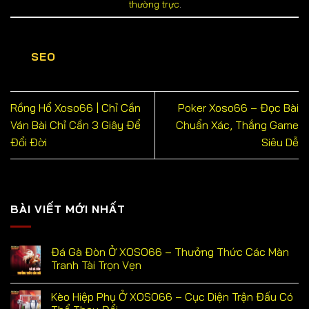
thường trực
.
SEO
Rồng Hổ Xoso66 | Chỉ Cần
Poker Xoso66 – Đọc Bài
Ván Bài Chỉ Cần 3 Giây Để
Chuẩn Xác, Thắng Game
Đổi Đời
Siêu Dễ
BÀI VIẾT MỚI NHẤT
Đá Gà Đòn Ở XOSO66 – Thưởng Thức Các Màn
Tranh Tài Trọn Vẹn
Kèo Hiệp Phụ Ở XOSO66 – Cục Diện Trận Đấu Có