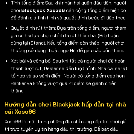
Tính tổng điểm: Sau khi nhận hai quân đầu tiên, người
chơi
Blackjack Xoso66
cần cộng tổng điểm hiện có
để đánh giá tình hình và quyết định bước đi tiếp theo.
Quyết định rút thêm: Dựa trên tổng điểm, người tham
gia có hai lựa chọn chính là rút thêm bài (Hit) hoặc
dừng lại (Stand). Nếu tổng điểm còn thấp, người chơi
thường sử dụng thuật ngữ Hit để yêu cầu bốc thêm.
Xét bài và công bố: Sau khi tất cả người chơi đã hoàn
thành lượt rút, Dealer sẽ đến lượt mình. Nhà cái sẽ lật
tổ hợp và so sánh điểm. Người có tổng điểm cao hơn
Banker và không vượt quá 21 điểm sẽ giành chiến
thắng.
Hướng dẫn chơi Blackjack hấp dẫn tại nhà
cái Xoso66
Xoso66 là một trong những địa chỉ cung cấp trò chơi giải
trí trực tuyến uy tín hàng đầu thị trường. Để bắt đầu