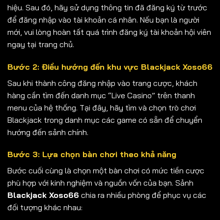
hiệu. Sau đó, hãy sử dụng thông tin đã đăng ký từ trước
để đăng nhập vào tài khoản cá nhân. Nếu bạn là người
mới, vui lòng hoàn tất quá trình đăng ký tài khoản hội viên
ngay tại trang chủ.
Bước 2: Điều hướng đến khu vực Blackjack Xoso66
Sau khi thành công đăng nhập vào trang cược, khách
hàng cần tìm đến danh mục “Live Casino” trên thanh
menu của hệ thống. Tại đây, hãy tìm và chọn trò chơi
Blackjack trong danh mục các game có sẵn để chuyển
hướng đến sảnh chính.
Bước 3: Lựa chọn bàn chơi theo khả năng
Bước cuối cùng là chọn một bàn chơi có mức tiền cược
phù hợp với kinh nghiệm và nguồn vốn của bạn. Sảnh
Blackjack Xoso66
chia ra nhiều phòng để phục vụ các
đối tượng khác nhau: