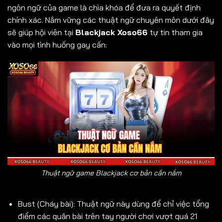
ngôn ngữ của game là chìa khóa để đưa ra quyết định
chính xác. Nắm vững các thuật ngữ chuyên môn dưới đây
sẽ giúp hội viên tại
Blackjack Xoso66
tự tin tham gia
vào mọi tình huống gay cấn:
Thuật ngữ game Blackjack cơ bản cần nắm
Bust (Cháy bài): Thuật ngữ này dùng để chỉ việc tổng
điểm các quân bài trên tay người chơi vượt quá 21