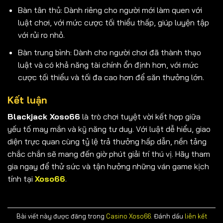
Bàn tân thủ: Dành riêng cho người mới làm quen với
luật chơi, với mức cược tối thiểu thấp, giúp luyện tập
với rủi ro nhỏ.
Bàn trung bình: Dành cho người chơi đã thành thạo
luật và có khả năng tài chính ổn định hơn, với mức
cược tối thiểu và tối đa cao hơn để săn thưởng lớn.
Kết luận
Blackjack Xoso66
là trò chơi tuyệt vời kết hợp giữa
yếu tố may mắn và kỹ năng tư duy. Với luật dễ hiểu, giao
diện trực quan cùng tỷ lệ trả thưởng hấp dẫn, nền tảng
chắc chắn sẽ mang đến giờ phút giải trí thú vị. Hãy tham
gia ngay để thử sức và tận hưởng những ván game kịch
tính tại
Xoso66
.
Bài viết này được đăng trong
Casino Xoso66
. Đánh dấu
liên kết