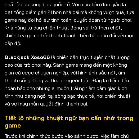
nhất ở các sòng bạc quốc tế. Với mục tiêu đơn giản là
đạt tổng điểm gần 21 hơn nhà cái mà không vượt quá, tựa
game này đòi hỏi sự tính toán, quyết đoán từ người chơi.
Khả năng tư duy chiến thuật đóng vai trò then chốt,
khiến tựa game trở thành thách thức hấp dẫn đối với mọi
cấp độ.
Blackjack Xoso66
là phiên bản trực tuyến chất lượng
cao của trò chơi này. Sảnh game mang đến một không
gian cá cược chuyên nghiệp, với hình ảnh sắc nét, âm
thanh sống động và Dealer người thật. Đây là điểm đến
hoàn hảo cho những ai muốn trải nghiệm cảm giác kịch
tính như đang ngồi tại sòng bạc thực tế, nơi chiến thuật
và sự may mắn quyết định thành bại.
Tiết lộ những thuật ngữ bạn cần nhớ trong
game
Trước khi chính thức bước vào sảnh cược, việc làm chủ