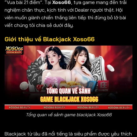
“Vua bài 21 điểm”. Tại
Xoso66
, tựa game mang đến trải
nghiệm chân thực, kịch tính với Dealer người thật. Hội
viên muốn giành chiến thắng liên tiếp thì đừng bỏ lỡ bài
viết chúng tôi chia sẻ dưới đây.
Giới thiệu về Blackjack Xoso66
Tổng quan về sảnh game blackjack Xoso66
Blackjack từ lâu đã nổi tiếng là siêu phẩm được yêu thích