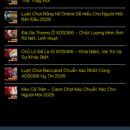
Thể Thay Đổi
Luật Chơi Rồng Hổ Online Dễ Hiểu Cho Người Mới
Bắt Đầu 2026
Đá Gà Thomo Ở XOSO66 – Chất Lượng Hình Ảnh
Rõ Nét, Linh Hoạt
Chủ Lô Đề Là Gì XOSO66 – Khái Niệm, Vai Trò Và
Sự Khác Biệt
Luật Chơi Baccarat Chuẩn Xác Nhất Cùng
XOSO66 Uy Tín 2026
Kèo Cả Trận – Cách Chơi Kèo Chuẩn Xác Cho
Người Mới 2026