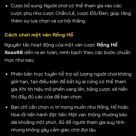
Cược bổ sung: Người chơi có thể tham gia vào các
cược phụ như cược Chẵn/Lẻ, cược Đỏ/Đen, giúp tăng
thêm sự lựa chọn và cơ hội thắng.
Cách chơi một ván Rồng Hổ
Nguyên tắc hoạt động của một ván cược
Rồng Hổ
Xoso66
diễn ra an toàn, minh bạch theo các bước chuẩn
mực như sau:
Phiên bản trực tuyến hỗ trợ số lượng người chơi không
giới hạn, tạo điều kiện để bất kỳ ai cũng có thể tham
gia. Khi tín hiệu mở phiên vang lên, bảng cược sẽ hiển
thị đầy đủ các cửa để bạn chọn.
Bạn chỉ cần chọn vị trí mong muốn như Rồng, Hổ hoặc
Hòa rồi tiến hành đặt tiền. Một ván thông thường kéo
dài khoảng một phút, đủ để người tham gia suy tính
nhưng không gây cảm giác chờ đợi lâu.