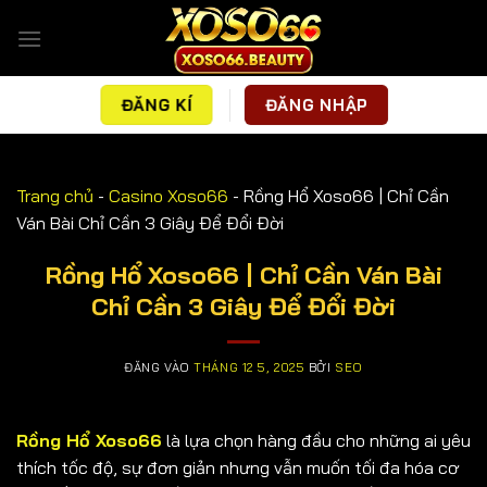
Bỏ
qua
nội
dung
ĐĂNG KÍ
ĐĂNG NHẬP
Trang chủ
-
Casino Xoso66
-
Rồng Hổ Xoso66 | Chỉ Cần
Ván Bài Chỉ Cần 3 Giây Để Đổi Đời
Rồng Hổ Xoso66 | Chỉ Cần Ván Bài
Chỉ Cần 3 Giây Để Đổi Đời
ĐĂNG VÀO
THÁNG 12 5, 2025
BỞI
SEO
Rồng Hổ Xoso66
là lựa chọn hàng đầu cho những ai yêu
thích tốc độ, sự đơn giản nhưng vẫn muốn tối đa hóa cơ