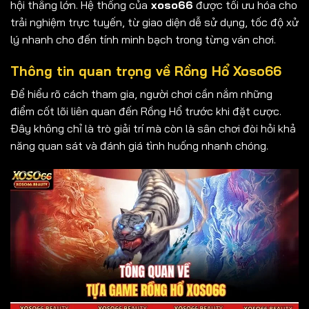
hội thắng lớn. Hệ thống của
xoso66
được tối ưu hóa cho
trải nghiệm trực tuyến, từ giao diện dễ sử dụng, tốc độ xử
lý nhanh cho đến tính minh bạch trong từng ván chơi.
Thông tin quan trọng về Rồng Hổ Xoso66
Để hiểu rõ cách tham gia, người chơi cần nắm những
điểm cốt lõi liên quan đến Rồng Hổ trước khi đặt cược.
Đây không chỉ là trò giải trí mà còn là sân chơi đòi hỏi khả
năng quan sát và đánh giá tình huống nhanh chóng.