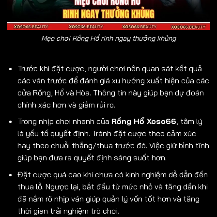
Mẹo chơi Rồng Hổ rinh ngay thưởng khủng
Trước khi đặt cược, người chơi nên quan sát kết quả
các ván trước để đánh giá xu hướng xuất hiện của các
cửa Rồng, Hổ và Hòa. Thông tin này giúp bạn dự đoán
chính xác hơn và giảm rủi ro.
Trong nhịp chơi nhanh của
Rồng Hổ Xoso66
, tâm lý
là yếu tố quyết định. Tránh đặt cược theo cảm xúc
hay theo chuỗi thắng/thua trước đó. Việc giữ bình tĩnh
giúp bạn đưa ra quyết định sáng suốt hơn.
Đặt cược quá cao khi chưa có kinh nghiệm dễ dẫn đến
thua lỗ. Ngược lại, bắt đầu từ mức nhỏ và tăng dần khi
đã nắm rõ nhịp ván giúp quản lý vốn tốt hơn và tăng
thời gian trải nghiệm trò chơi.