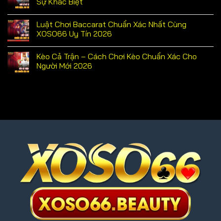
Sự Khác Biệt
Luật Chơi Baccarat Chuẩn Xác Nhất Cùng
XOSO66 Uy Tín 2026
Kèo Cả Trận – Cách Chơi Kèo Chuẩn Xác Cho
Người Mới 2026